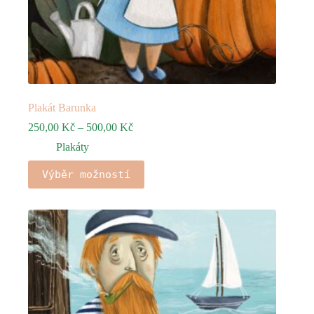
Plakát Barunka
Rozpětí
250,00
Kč
–
500,00
Kč
cen:
Plakáty
250,00 Kč
až
Tento
Výběr možností
500,00 Kč
produkt
má
více
variant.
Možnosti
lze
vybrat
na
stránce
produktu