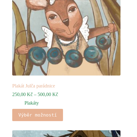
produktu
Plakát Julča parádnice
Rozpětí
250,00
Kč
–
500,00
Kč
cen:
Plakáty
250,00 Kč
až
Tento
Výběr možností
500,00 Kč
produkt
má
více
variant.