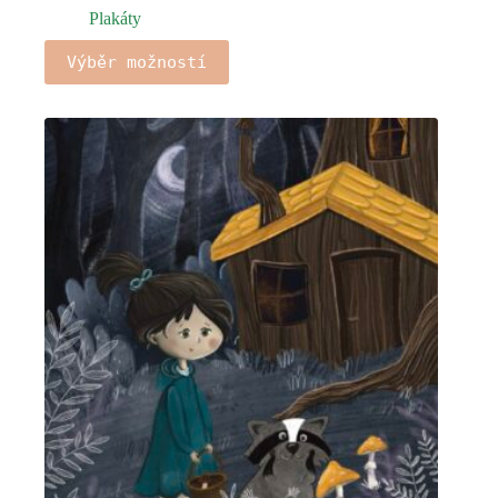
cen:
Plakáty
250,00 Kč
až
Tento
Výběr možností
500,00 Kč
produkt
má
více
variant.
Možnosti
lze
vybrat
na
stránce
produktu