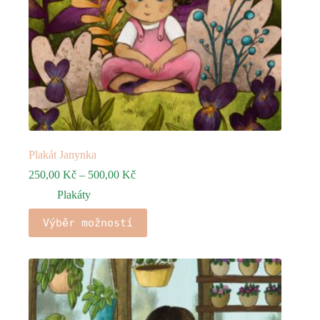
Plakát Janynka
Rozpětí
250,00
Kč
–
500,00
Kč
cen:
Plakáty
250,00 Kč
až
Tento
Výběr možností
500,00 Kč
produkt
má
více
variant.
Možnosti
lze
vybrat
na