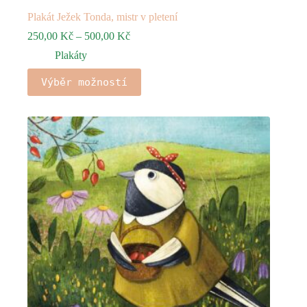
Plakát Ježek Tonda, mistr v pletení
Rozpětí
250,00
Kč
–
500,00
Kč
cen:
Plakáty
250,00 Kč
až
Tento
Výběr možností
500,00 Kč
produkt
má
více
variant.
Možnosti
lze
vybrat
na
stránce
produktu