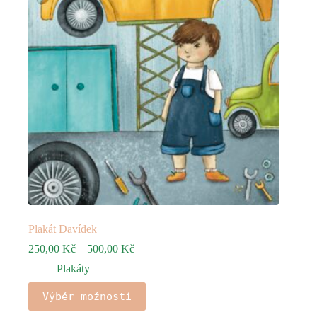
na
stránce
produktu
Plakát Davídek
Rozpětí
250,00
Kč
–
500,00
Kč
cen:
Plakáty
250,00 Kč
až
Tento
Výběr možností
500,00 Kč
produkt
má