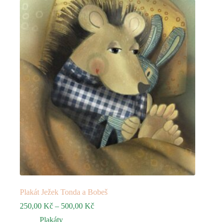
variant.
Možnosti
lze
vybrat
na
stránce
produktu
Plakát Ježek Tonda a Bobeš
Rozpětí
250,00
Kč
–
500,00
Kč
cen:
Plakáty