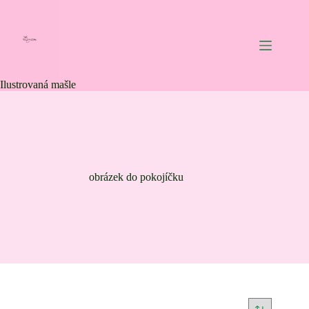
Skip
to
content
Ilustrovaná mašle
obrázek do pokojíčku