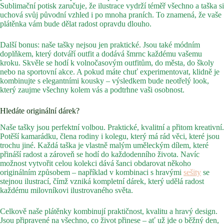
Sublimační potisk zaručuje, že ilustrace vydrží téměř všechno a taška si
uchová svůj původní vzhled i po mnoha praních. To znamená, že vaše
plátěnka vám bude dělat radost opravdu dlouho.
Další bonus: naše tašky nejsou jen praktické. Jsou také módním
doplňkem, který dotváří outfit a dodává šmrnc každému vašemu
kroku. Skvěle se hodí k volnočasovým outfitům, do města, do školy
nebo na sportovní akce. A pokud máte chuť experimentovat, klidně je
kombinujte s elegantními kousky – výsledkem bude neotřelý look,
který zaujme všechny kolem vás a podtrhne vaši osobnost.
Hledáte originální dárek?
Naše tašky jsou perfektní volbou. Praktické, kvalitní a přitom kreativní.
Potěší kamarádku, člena rodiny i kolegu, který má rád věci, které jsou
trochu jiné. Každá taška je vlastně malým uměleckým dílem, které
přináší radost a zároveň se hodí do každodenního života. Navíc
možnost vytvořit celou kolekci dává šanci obdarovat někoho
originálním způsobem – například v kombinaci s hravými
sešity
se
stejnou ilustrací, čímž vzniká kompletní dárek, který udělá radost
každému milovníkovi ilustrovaného světa.
Celkově naše plátěnky kombinují praktičnost, kvalitu a hravý design.
Jsou připravené na všechno, co život přinese – ať už jde o běžný den,