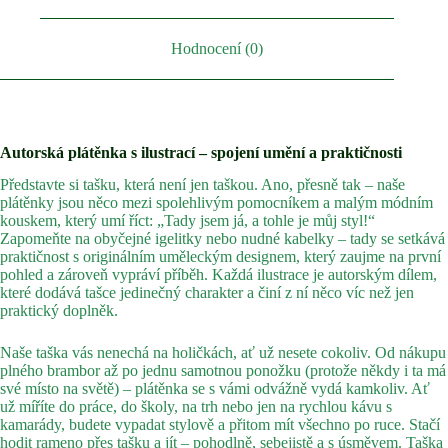
Hodnocení (0)
Autorská plátěnka s ilustrací – spojení umění a praktičnosti
Představte si tašku, která není jen taškou. Ano, přesně tak – naše
plátěnky jsou něco mezi spolehlivým pomocníkem a malým módním
kouskem, který umí říct: „Tady jsem já, a tohle je můj styl!“
Zapomeňte na obyčejné igelitky nebo nudné kabelky – tady se setkává
praktičnost s originálním uměleckým designem, který zaujme na první
pohled a zároveň vypráví příběh. Každá ilustrace je autorským dílem,
které dodává tašce jedinečný charakter a činí z ní něco víc než jen
praktický doplněk.
Naše taška vás nenechá na holičkách, ať už nesete cokoliv. Od nákupu
plného brambor až po jednu samotnou ponožku (protože někdy i ta má
své místo na světě) – plátěnka se s vámi odvážně vydá kamkoliv. Ať
už míříte do práce, do školy, na trh nebo jen na rychlou kávu s
kamarády, budete vypadat stylově a přitom mít všechno po ruce. Stačí
hodit rameno přes tašku a jít – pohodlně, sebejistě a s úsměvem. Taška