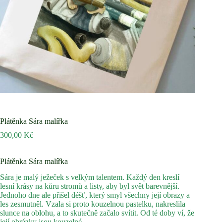
Plátěnka Sára malířka
300,00
Kč
Plátěnka Sára malířka
Sára je malý ježeček s velkým talentem. Každý den kreslí
lesní krásy na kůru stromů a listy, aby byl svět barevnější.
Jednoho dne ale přišel déšť, který smyl všechny její obrazy a
les zesmutněl. Vzala si proto kouzelnou pastelku, nakreslila
slunce na oblohu, a to skutečně začalo svítit. Od té doby ví, že
její obrázky jsou kouzelné.