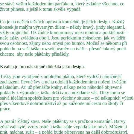
se stává vaším každodenním parťákem, který zvládne všechno, co
život přinese, a ještě k tomu skvěle vypadá.
Co je na našich taškách opravdu kouzelné, je jejich design. Každý
kousek je malým výtvarným dílem – někdy hravý, jindy elegantní,
vždy originální. Už žádné kompromisy mezi módou a praktičností –
naše tašky zvládnou obojí. Jsou perfektním způsobem, jak vyjádřit
svou osobnost, zájmy nebo smysl pro humor. Možná se někomu při
pohledu na vaši tašku rozsvítí úsměv na tváři – přesně takový pocit
chceme, aby naše plátěnky přinášely.
Kvalita je pro nás stejně důležitá jako design.
Tašky jsou vyrobené z odolného plátna, které vydrží i náročnější
zacházení. Pevné švy a ucha odolají každodennímu nošení i větším
nákladům. Ať už přenášíte knihy, nákup nebo náhodně objevené
poklady z výprodeje, taška drží tvar a nezklame vás. Díky tomu se
stává ideálním společníkem pro všechny situace – od nákupních výletů
přes víkendové dobrodružství až po každodenní cestu do školy či
práce.
A praní? Žádný stres. Naše plátěnky se s pračkou kamarádí. Barvy
zůstávají syté, vzory ostré a taška stále vypadá jako nová. Můžete ji
prát, máchat, sušit – a pořád bude připravena na další dobrodružství.