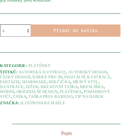
Plátěnka
Přidat do košíku
Sára
malířka
množství
KATEGORIE:
PLÁTĚNKY
ŠTÍTKŮ:
AUTORSKÁ ILUSTRACE
,
AUTORSKÝ DESIGN
,
ČESKÝ DESIGN
,
DÁRKY PRO NI
,
DIGITÁLNÍ ILUSTRACE
,
FANTAZIE
,
HANDMADE
,
HOLČIČKA
,
HRAVÝ STYL
,
ILUSTRACE
,
JEŽEK
,
KREATIVNÍ TAŠKA
,
KRESLÍŘKA
,
MÓDNÍ
,
ORIGINÁLNÍ DESIGN
,
PLÁTĚNKA
,
POHÁDKOVÝ
SVĚT
,
TAŠKA
,
TAŠKA PŘES RAMENO
,
TIP NA DÁREK
ZNAČKA:
ILUSTROVANÁ MAŠLE
Popis