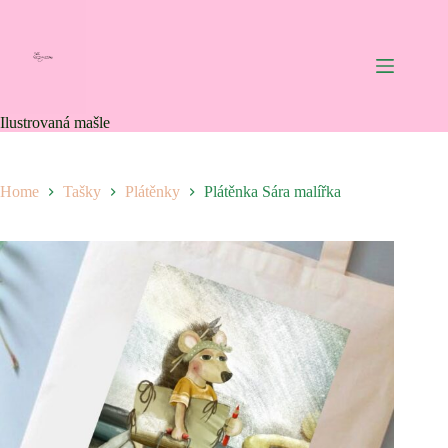
Skip
to
content
Ilustrovaná mašle
Home
Tašky
Plátěnky
Plátěnka Sára malířka